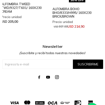
ALFOMBRA TWEED
TWD/9327/T601/ 160X230
ALFOMBRA BOHO
CREAM
BHO/8333/H995/ 160X230
BRICK/BROWN
205,00
USD
214,90
USD
307,00
USD
Newsletter
¡Suscribite y recibí todas nuestras novedades!
SUSCRIBIRME



