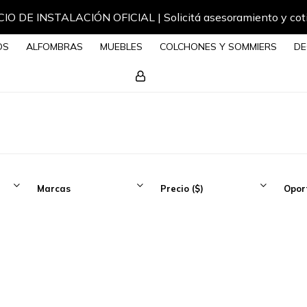
IO DE INSTALACIÓN OFICIAL | Solicitá asesoramiento y cot
OS
ALFOMBRAS
MUEBLES
COLCHONES Y SOMMIERS
DE
Marcas
Precio
($)
Opor