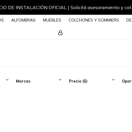
IO DE INSTALACIÓN OFICIAL | Solicitá asesoramiento y cot
OS
ALFOMBRAS
MUEBLES
COLCHONES Y SOMMIERS
DE
Marcas
Precio
($)
Opor