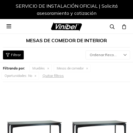
SERVICIO DE INSTALACIÓN OFICIAL | Solicitá
asesoramiento y cotización

MESAS DE COMEDOR DE INTERIOR
Recomendados
Filtrando por:
Muebles
Mesas de comedor
Quitar filtros
Oportunidades:
No