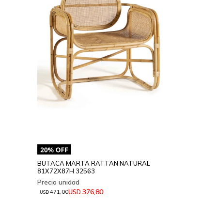
BUTACA MARTA RATTAN NATURAL
81X72X87H 32563
376,80
USD
471,00
USD