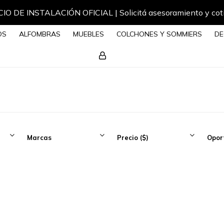
IO DE INSTALACIÓN OFICIAL | Solicitá asesoramiento y cot
OS
ALFOMBRAS
MUEBLES
COLCHONES Y SOMMIERS
DE
Marcas
Precio
($)
Opor