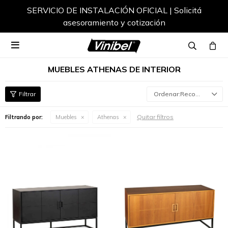
SERVICIO DE INSTALACIÓN OFICIAL | Solicitá
asesoramiento y cotización

MUEBLES ATHENAS DE INTERIOR
Recomendados
Quitar filtros
Filtrando por:
Muebles
Athenas