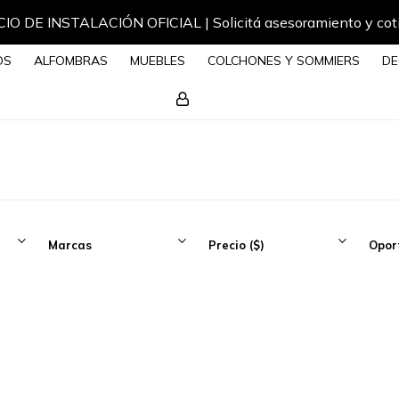
IO DE INSTALACIÓN OFICIAL | Solicitá asesoramiento y cot
OS
ALFOMBRAS
MUEBLES
COLCHONES Y SOMMIERS
DE
Marcas
Precio
($)
Opor