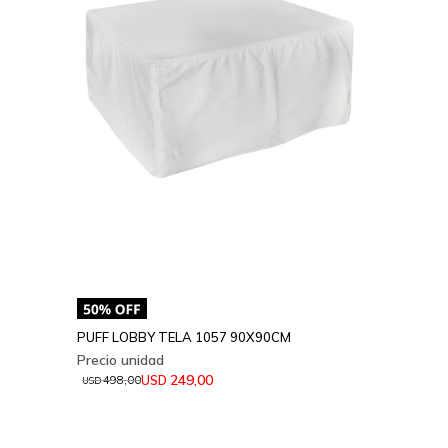
PUFF LOBBY TELA 1057 90X90CM
249,00
USD
498,00
USD