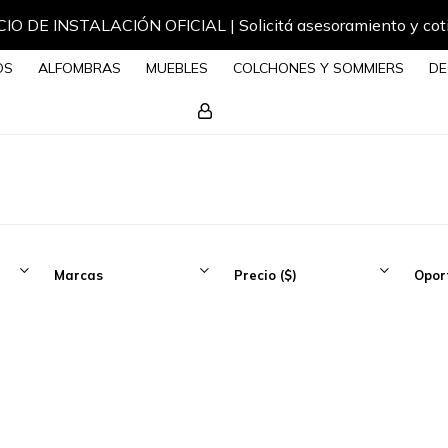
IO DE INSTALACIÓN OFICIAL | Solicitá asesoramiento y cot
OS
ALFOMBRAS
MUEBLES
COLCHONES Y SOMMIERS
DE
Marcas
Precio
($)
Opor