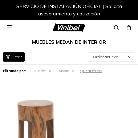
SERVICIO DE INSTALACIÓN OFICIAL | Solicitá
asesoramiento y cotización

MUEBLES MEDAN DE INTERIOR
Recomendados
Quitar filtros
Filtrando por:
Muebles
Medan