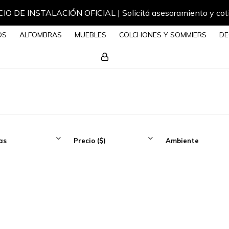
IO DE INSTALACIÓN OFICIAL | Solicitá asesoramiento y cot
OS
ALFOMBRAS
MUEBLES
COLCHONES Y SOMMIERS
DE
as
Precio
($)
Ambiente