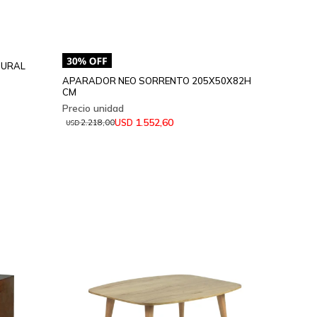
TURAL
APARADOR NEO SORRENTO 205X50X82H
CM
1.552,60
USD
2.218,00
USD