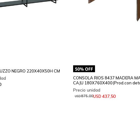
UZZO NEGRO 220X40X50H CM
CONSOLA RIOS 8437 MADERA M
CAJU 180X760X400(Prod.con deta
0
437,50
USD
875,00
USD