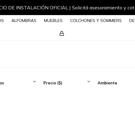
IO DE INSTALACIÓN OFICIAL | Solicitá asesoramiento y cot
OS
ALFOMBRAS
MUEBLES
COLCHONES Y SOMMIERS
DE
as
Precio
($)
Ambiente