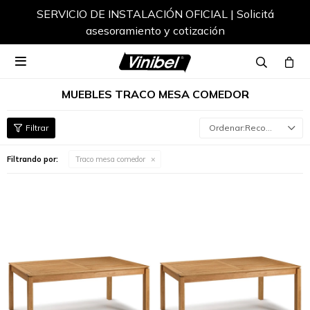
SERVICIO DE INSTALACIÓN OFICIAL | Solicitá
asesoramiento y cotización

MUEBLES TRACO MESA COMEDOR
Recomendados
Filtrando por:
Traco mesa comedor