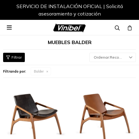
SERVICIO DE INSTALACIÓN OFICIAL | Solicitá
asesoramiento y cotización

MUEBLES BALDER
Recomendados
Filtrando por:
Balder