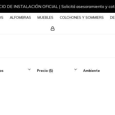
IO DE INSTALACIÓN OFICIAL | Solicitá asesoramiento y cot
OS
ALFOMBRAS
MUEBLES
COLCHONES Y SOMMIERS
DE
as
Precio
($)
Ambiente