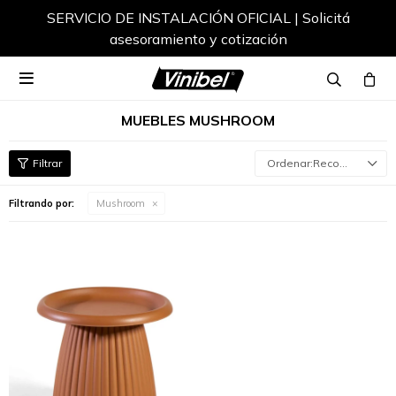
SERVICIO DE INSTALACIÓN OFICIAL | Solicitá
asesoramiento y cotización

MUEBLES MUSHROOM
Recomendados
Filtrando por:
Mushroom