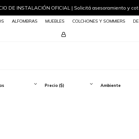
IO DE INSTALACIÓN OFICIAL | Solicitá asesoramiento y cot
OS
ALFOMBRAS
MUEBLES
COLCHONES Y SOMMIERS
DE
as
Precio
($)
Ambiente