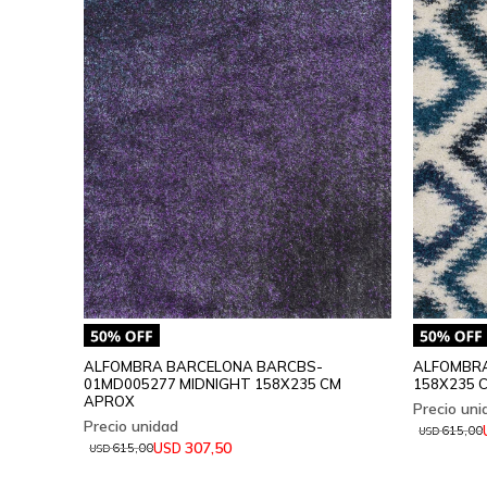
ALFOMBRA BARCELONA BARCBS-
ALFOMBRA
01MD005277 MIDNIGHT 158X235 CM
158X235 
APROX
615,00
USD
307,50
USD
615,00
USD