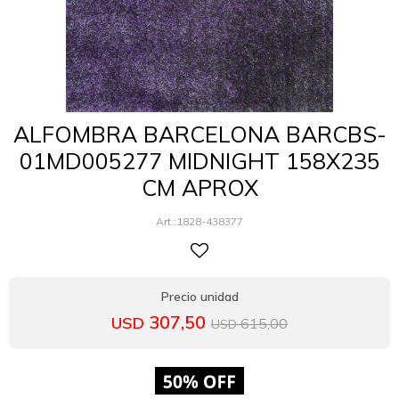
ALFOMBRA BARCELONA BARCBS-
01MD005277 MIDNIGHT 158X235
CM APROX
1828-438377
307,50
USD
615,00
USD