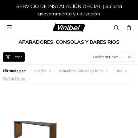
SERVICIO DE INSTALACIÓN OFICIAL | Solicitá
asesoramiento y cotización

APARADORES, CONSOLAS Y BARES RIOS
Recomendados
Filtrando por:
Muebles
Aparadores, consolas y bares
Rios
Quitar filtros