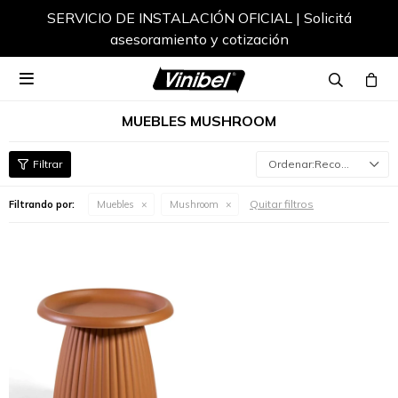
SERVICIO DE INSTALACIÓN OFICIAL | Solicitá
asesoramiento y cotización

MUEBLES MUSHROOM
Recomendados
Quitar filtros
Filtrando por:
Muebles
Mushroom