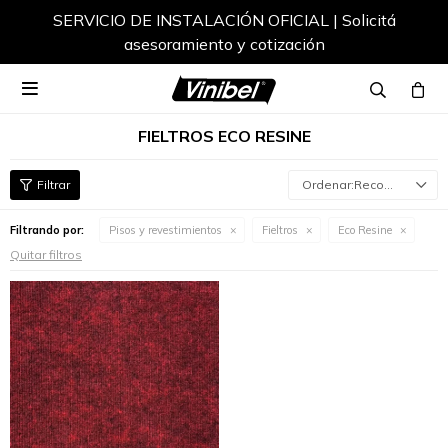
SERVICIO DE INSTALACIÓN OFICIAL | Solicitá
asesoramiento y cotización

FIELTROS ECO RESINE
Recomendados
Filtrando por:
Pisos y revestimientos
Fieltros
Eco Resine
Quitar filtros