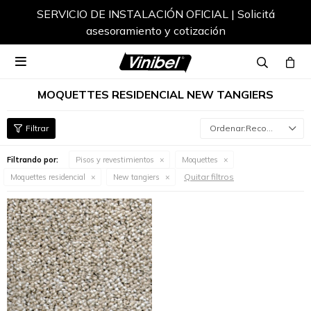
SERVICIO DE INSTALACIÓN OFICIAL | Solicitá
asesoramiento y cotización

MOQUETTES RESIDENCIAL NEW TANGIERS
Recomendados
Filtrando por:
Pisos y revestimientos
Moquettes
Quitar filtros
Moquettes residencial
New tangiers