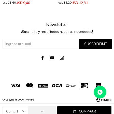
9,40
12,31
USD
USD
11,60
15,20
USD
USD
Newsletter
¡Suscribite y recibí todas nuestras novedades!
SUSCRIBIRME




© Copyright 2026 / Vinibel
M
1
COMPRAR