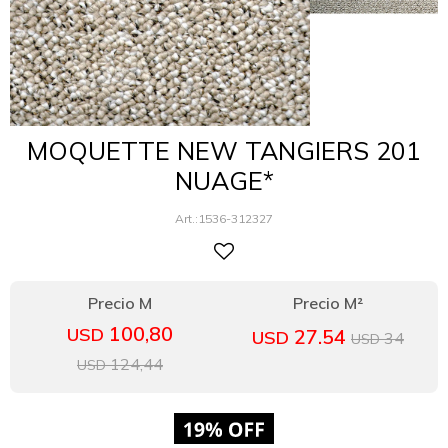
MOQUETTE NEW TANGIERS 201
NUAGE*
1536-312327
100,80
USD
27.54
USD
34
USD
124,44
USD