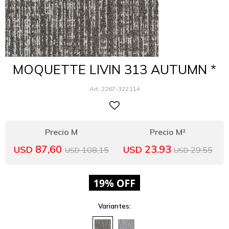
MOQUETTE LIVIN 313 AUTUMN *
2267-322114
87,60
23.93
USD
USD
108,15
29.55
USD
USD
Variantes: