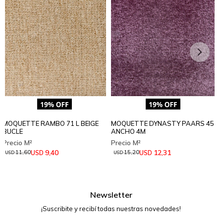
MOQUETTE RAMBO 71 L BEIGE
MOQUETTE DYNASTY PAARS 45
BUCLE
ANCHO 4M
9,40
12,31
USD
USD
11,60
15,20
USD
USD
Newsletter
¡Suscribite y recibí todas nuestras novedades!