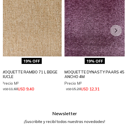
MOQUETTE RAMBO 71 L BEIGE
MOQUETTE DYNASTY PAARS 45
BUCLE
ANCHO 4M
9,40
12,31
USD
USD
11,60
15,20
USD
USD
Newsletter
¡Suscribite y recibí todas nuestras novedades!