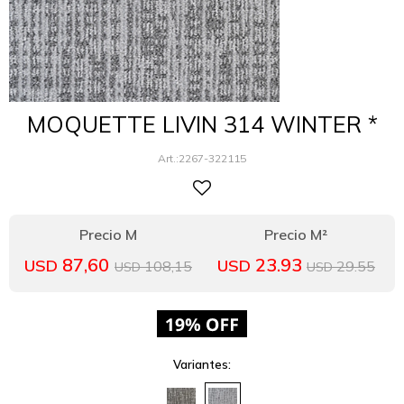
MOQUETTE LIVIN 314 WINTER *
2267-322115
87,60
23.93
USD
USD
108,15
29.55
USD
USD
Variantes: