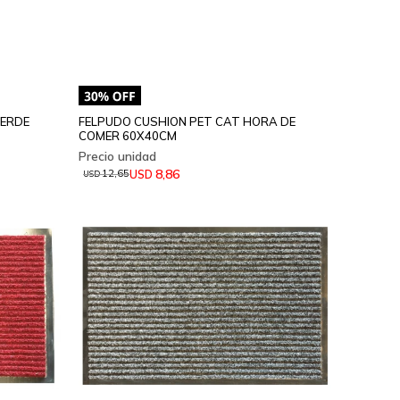
VERDE
FELPUDO CUSHION PET CAT HORA DE
COMER 60X40CM
8,86
USD
12,65
USD