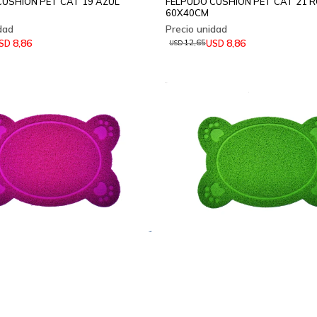
CUSHION PET CAT 19 AZUL
FELPUDO CUSHION PET CAT 21 
60X40CM
8,86
8,86
SD
USD
12,65
USD