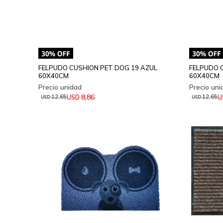
FELPUDO CUSHION PET DOG 19 AZUL
FELPUDO 
60X40CM
60X40CM
8,86
USD
U
12,65
12,65
USD
USD