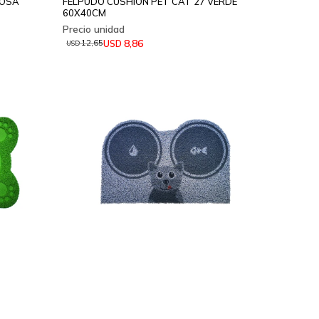
ROSA
FELPUDO CUSHION PET CAT 27 VERDE
60X40CM
8,86
USD
12,65
USD