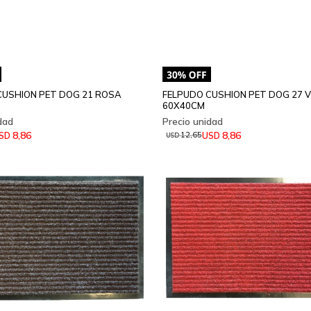
CUSHION PET DOG 21 ROSA
FELPUDO CUSHION PET DOG 27 
60X40CM
8,86
8,86
SD
USD
12,65
USD