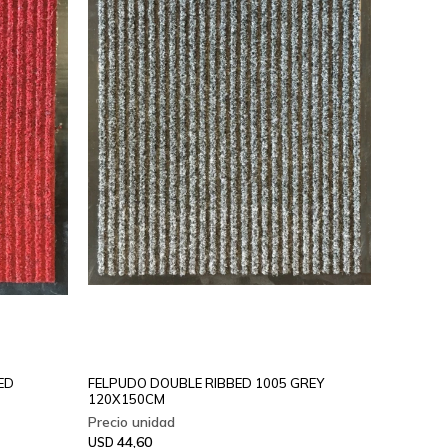
ED
FELPUDO DOUBLE RIBBED 1005 GREY
120X150CM
44,60
USD