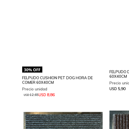
FELPUDO 
60X40CM
FELPUDO CUSHION PET DOG HORA DE
COMER 60X40CM
5,90
USD
8,86
USD
12,65
USD