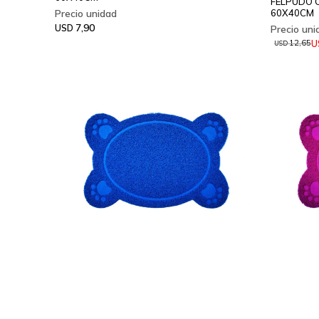
FELPUDO 
60X40CM
7,90
USD
U
12,65
USD