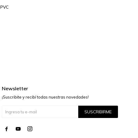
 PVC
Newsletter
¡Suscribite y recibí todas nuestras novedades!
SUSCRIBIRME



