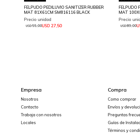
FELPUDO PEDILUVIO SANITIZER RUBBER
FELPUDO P
MAT 81X61CM SM816116 BLACK
MAT 100X
27,50
USD
U
55,00
89,00
USD
USD
Empresa
Compra
Nosotros
Como comprar
Contacto
Envíos y devolu
Trabaja con nosotros
Preguntas frecu
Locales
Guías de Instala
Términos y cond