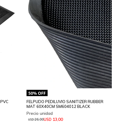
 PVC
FELPUDO PEDILUVIO SANITIZER RUBBER
MAT 60X40CM SM604012 BLACK
13,00
USD
26,00
USD