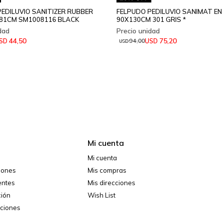
EDILUVIO SANITIZER RUBBER
FELPUDO PEDILUVIO SANIMAT EN
81CM SM1008116 BLACK
90X130CM 301 GRIS *
44,50
75,20
SD
USD
94,00
USD
Mi cuenta
Mi cuenta
ciones
Mis compras
entes
Mis direcciones
ción
Wish List
iciones