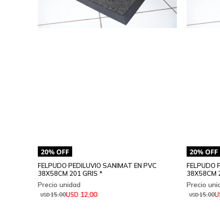
FELPUDO PEDILUVIO SANIMAT EN PVC
FELPUDO P
38X58CM 201 GRIS *
38X58CM 
12,00
USD
U
15,00
15,00
USD
USD