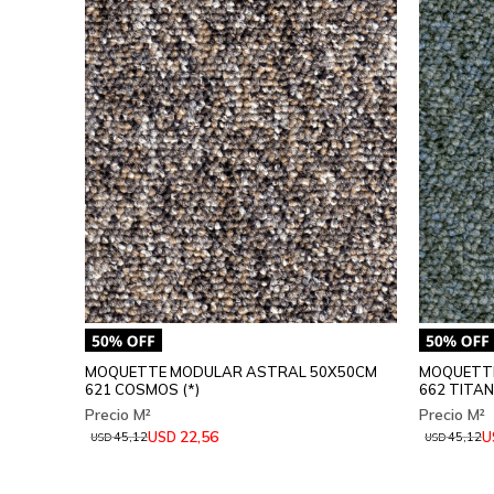
MOQUETTE MODULAR ASTRAL 50X50CM
MOQUETTE
621 COSMOS (*)
662 TITAN 
22,56
USD
U
45,12
45,12
USD
USD