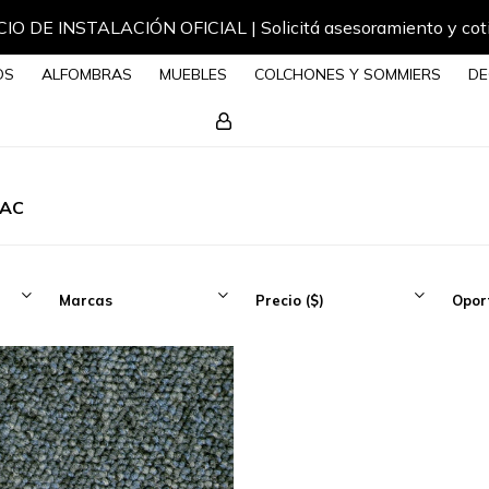
IO DE INSTALACIÓN OFICIAL | Solicitá asesoramiento y cot
OS
ALFOMBRAS
MUEBLES
COLCHONES Y SOMMIERS
DE
BAC
Marcas
Precio
($)
Opor