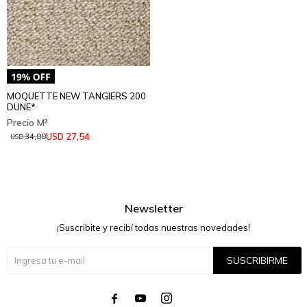
MOQUETTE NEW TANGIERS 200
DUNE*
27,54
USD
34,00
USD
Newsletter
¡Suscribite y recibí todas nuestras novedades!
SUSCRIBIRME



