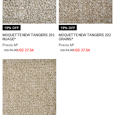
MOQUETTE NEW TANGIERS 201
MOQUETTE NEW TANGIERS 202
NUAGE*
GRAINS*
27,54
27,54
USD
USD
34,00
34,00
USD
USD