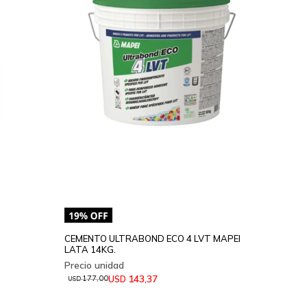
CEMENTO ULTRABOND ECO 4 LVT MAPEI
LATA 14KG.
143,37
USD
177,00
USD