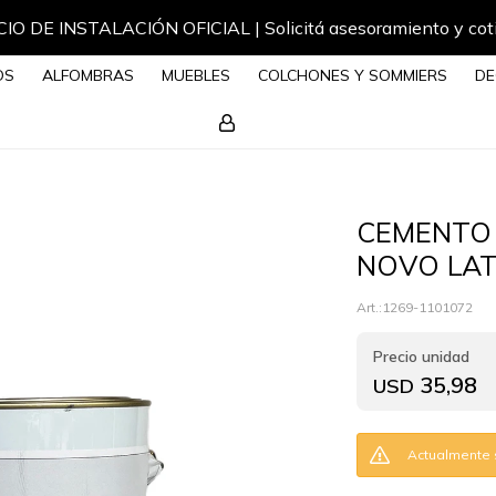
IO DE INSTALACIÓN OFICIAL | Solicitá asesoramiento y cot
OS
ALFOMBRAS
MUEBLES
COLCHONES Y SOMMIERS
DE
CEMENTO
NOVO LATA
1269-1101072
35,98
USD
Actualmente s