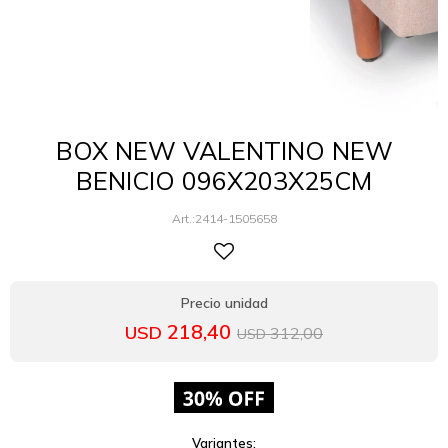
BOX NEW VALENTINO NEW
BENICIO 096X203X25CM
2414-1505658
218,40
USD
312,00
USD
Variantes: