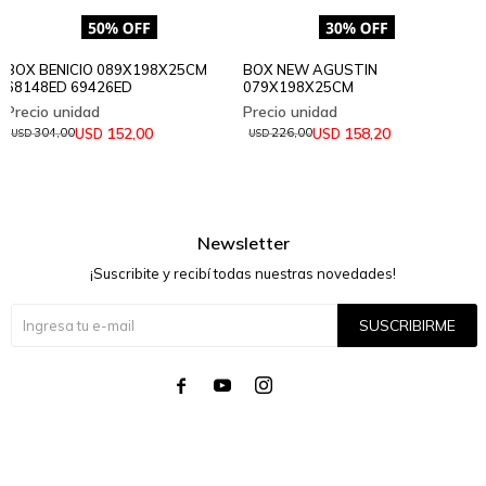
BOX BENICIO 089X198X25CM
BOX NEW AGUSTIN
68148ED 69426ED
079X198X25CM
152,00
158,20
USD
USD
304,00
226,00
USD
USD
Newsletter
¡Suscribite y recibí todas nuestras novedades!
SUSCRIBIRME



