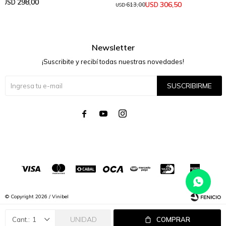
298,00
USD
306,50
USD
613,00
USD
Newsletter
¡Suscribite y recibí todas nuestras novedades!
SUSCRIBIRME




© Copyright 2026 / Vinibel
UNIDAD
1
COMPRAR