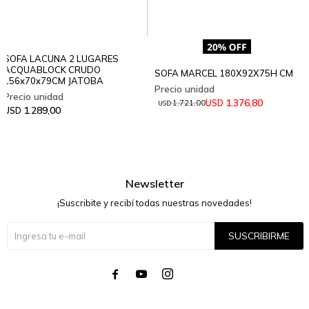
SOFA LACUNA 2 LUGARES
ACQUABLOCK CRUDO
SOFA MARCEL 180X92X75H CM
156x70x79CM JATOBA
1.376,80
USD
1.721,00
USD
1.289,00
USD
Newsletter
¡Suscribite y recibí todas nuestras novedades!
SUSCRIBIRME



