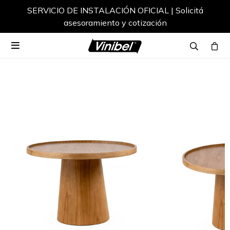
SERVICIO DE INSTALACIÓN OFICIAL | Solicitá
asesoramiento y cotización
