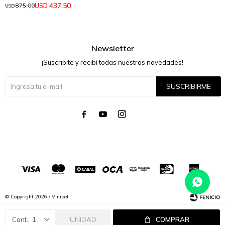
437,50
USD
875,00
USD
Newsletter
¡Suscribite y recibí todas nuestras novedades!
SUSCRIBIRME




© Copyright 2026 / Vinibel
UNIDAD
1
COMPRAR