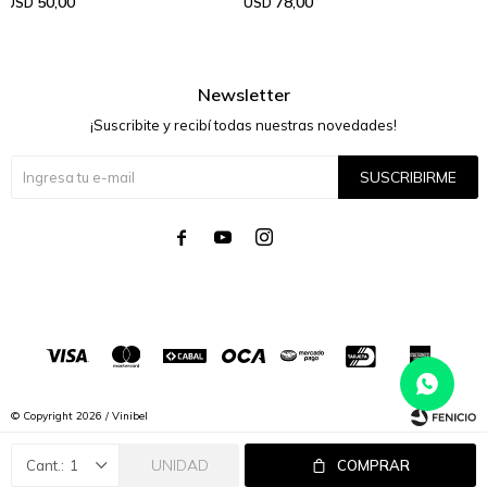
50,00
78,00
USD
USD
Newsletter
¡Suscribite y recibí todas nuestras novedades!
SUSCRIBIRME




© Copyright 2026 / Vinibel
UNIDAD
1
COMPRAR