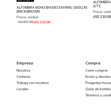
ALFOMBRA 
JUTE
ALFOMBRA BOHO BHO/8333/H995/ 160X230
BRICK/BROWN
215,00
USD
214,90
USD
307,00
USD
Empresa
Compra
Nosotros
Como comprar
Contacto
Envíos y devolu
Trabaja con nosotros
Preguntas frecu
Locales
Guías de Instala
Términos y cond