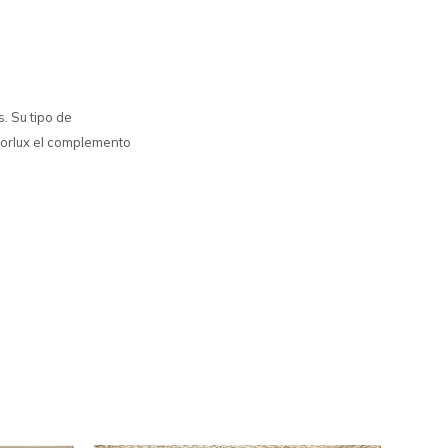
. Su tipo de
loorlux el complemento