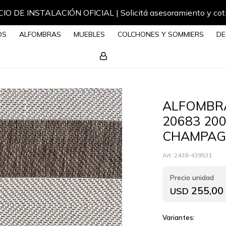
IO DE INSTALACIÓN OFICIAL | Solicitá asesoramiento y cot
OS
ALFOMBRAS
MUEBLES
COLCHONES Y SOMMIERS
DE
ALFOMBR
20683 20
CHAMPAG
2438-439531
255,00
USD
Variantes: