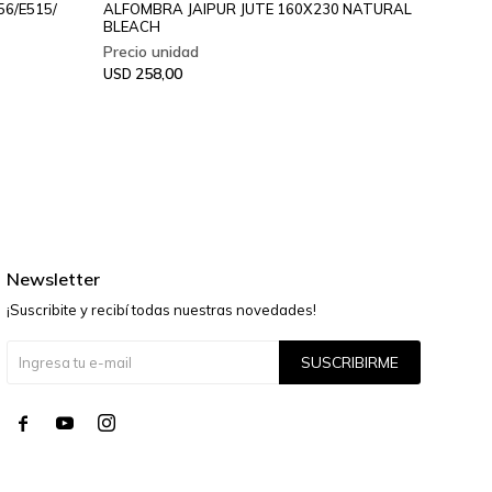
6/E515/
ALFOMBRA JAIPUR JUTE 160X230 NATURAL
ALFOMB
BLEACH
25
USD
258,00
USD
Newsletter
¡Suscribite y recibí todas nuestras novedades!
SUSCRIBIRME



