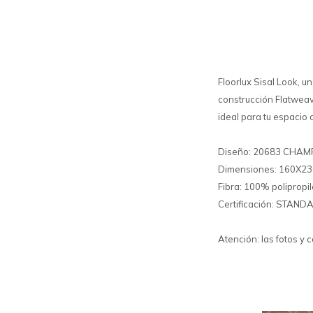
Floorlux Sisal Look, u
construcción Flatweave
ideal para tu espacio o
Diseño: 20683 CHA
Dimensiones: 160X2
Fibra: 100% polipropi
Certificación: STAN
Atención: las fotos y 