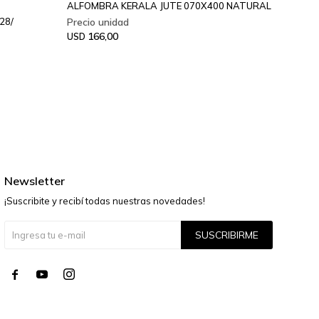
ALFOMBRA KERALA JUTE 070X400 NATURAL
ALFOM
IVORY/
28/
166,00
USD
18
USD
Newsletter
¡Suscribite y recibí todas nuestras novedades!
SUSCRIBIRME



