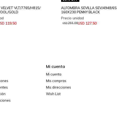
VELVET VLT/7765/H815/
ALFOMBRA SEVILLA SEV/4948/6S
WOOL/GOLD
160X230 PENNY BLACK
119,50
127,50
SD
USD
255,00
USD
Mi cuenta
Mi cuenta
ciones
Mis compras
entes
Mis direcciones
ción
Wish List
iciones