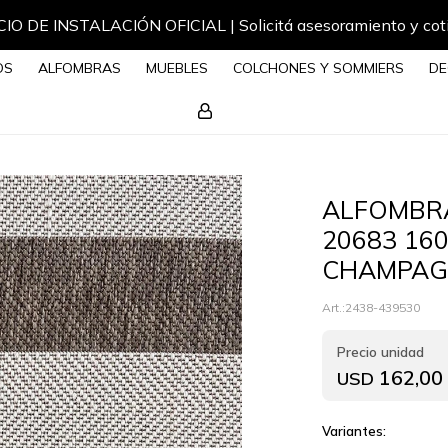
IO DE INSTALACIÓN OFICIAL | Solicitá asesoramiento y cot
OS
ALFOMBRAS
MUEBLES
COLCHONES Y SOMMIERS
DE
ALFOMBR
20683 16
CHAMPAG
2438-439530
162,00
USD
Variantes: