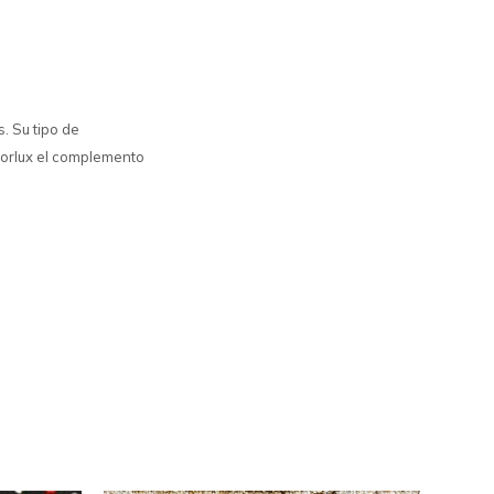
. Su tipo de
loorlux el complemento