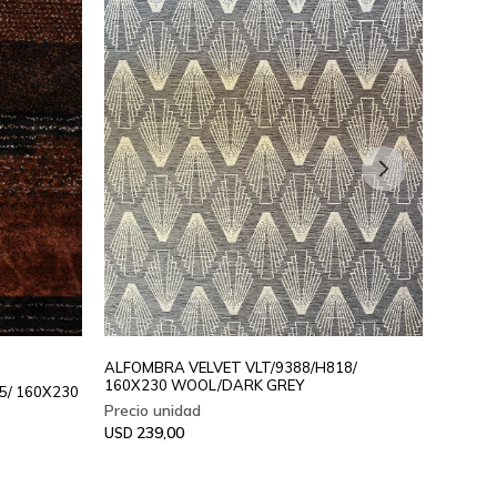
ALFOMBRA VELVET VLT/9388/H818/
160X230 WOOL/DARK GREY
/ 160X230
ALFOM
200X2
239,00
USD
305
USD