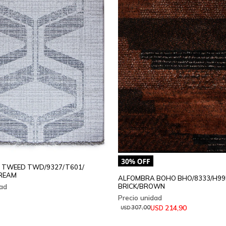
 TWEED TWD/9327/T601/
CREAM
ALFOMBRA BOHO BHO/8333/H995
BRICK/BROWN
214,90
USD
307,00
USD