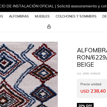
IO DE INSTALACIÓN OFICIAL | Solicitá asesoramiento y cot
OS
ALFOMBRAS
MUEBLES
COLCHONES Y SOMMIERS
DE
ALFOMBR
RON/6229
BEIGE
1895-438643
238,40
USD