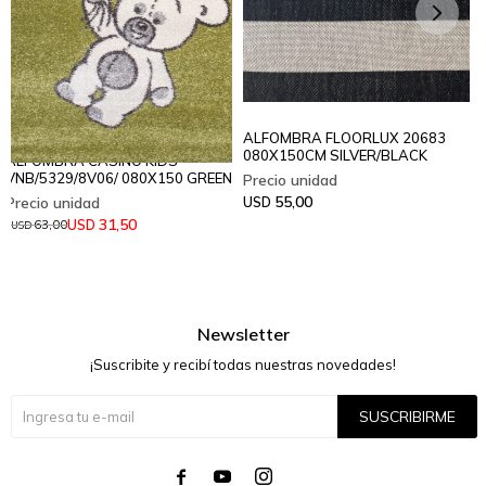
ALFOMBRA FLOORLUX 20683
080X150CM SILVER/BLACK
ALFOMBRA CASINO KIDS
VNB/5329/8V06/ 080X150 GREEN
55,00
USD
31,50
USD
63,00
USD
Newsletter
¡Suscribite y recibí todas nuestras novedades!
SUSCRIBIRME



