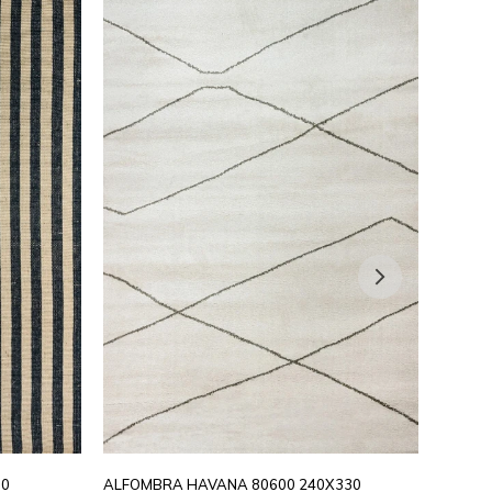
00
ALFOMBRA HAVANA 80600 240X330
ALFOM