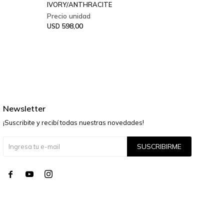
IVORY/ANTHRACITE
200X29
598,00
59
USD
USD
Newsletter
¡Suscribite y recibí todas nuestras novedades!
SUSCRIBIRME



