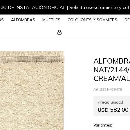
IO DE INSTALACIÓN OFICIAL | Solicitá asesoramiento y cot
OS
ALFOMBRAS
MUEBLES
COLCHONES Y SOMMIERS
DE
ALFOMBRA
NAT/2144/
CREAM/AL
2231-439478
582,00
USD
Variantes: