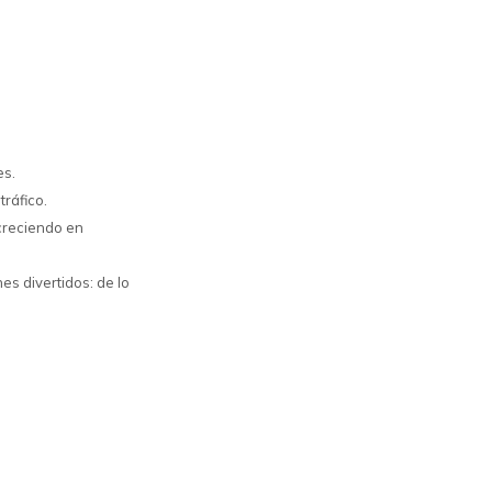
es.
tráfico.
 creciendo en
es divertidos: de lo