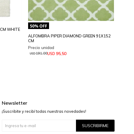
0CM WHITE
ALFOMBRA PIPER DIAMOND GREEN 91X152
ALFOM
CM
160X2
95,50
USD
191,00
193
USD
USD
Newsletter
¡Suscribite y recibí todas nuestras novedades!
SUSCRIBIRME