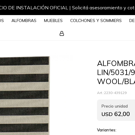
IO DE INSTALACIÓN OFICIAL | Solicitá asesoramiento y cot
OS
ALFOMBRAS
MUEBLES
COLCHONES Y SOMMIERS
DE
ALFOMBRA
LIN/5031/
WOOL/BL
2230-439129
62,00
USD
Variantes: