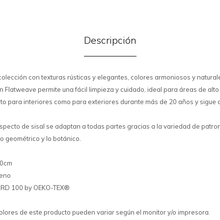
Descripción
colección con texturas rústicas y elegantes, colores armoniosos y natural
n Flatweave permite una fácil limpieza y cuidado, ideal para áreas de alto 
nto para interiores como para exteriores durante más de 20 años y sigue
pecto de sisal se adaptan a todas partes gracias a la variedad de patron
lo geométrico y lo botánico.
50cm
leno
DARD 100 by OEKO-TEX®
colores de este producto pueden variar según el monitor y/o impresora.