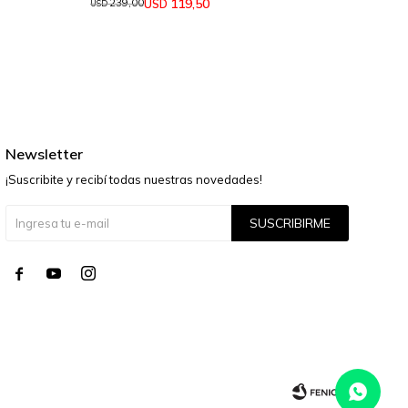
119,50
USD
239,00
255
USD
USD
Newsletter
¡Suscribite y recibí todas nuestras novedades!
SUSCRIBIRME



