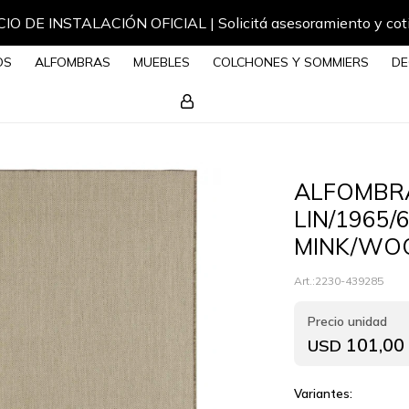
IO DE INSTALACIÓN OFICIAL | Solicitá asesoramiento y cot
OS
ALFOMBRAS
MUEBLES
COLCHONES Y SOMMIERS
DE
ALFOMBRA
LIN/1965/
MINK/WO
2230-439285
101,00
USD
Variantes: