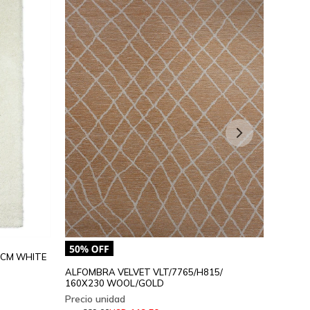
0CM WHITE
ALFOMBRA VELVET VLT/7765/H815/
ALFOMB
160X230 WOOL/GOLD
160X23