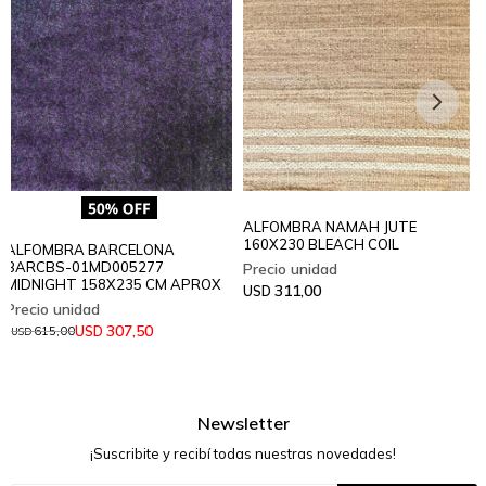
ALFOMBRA NAMAH JUTE
160X230 BLEACH COIL
ALFOMBRA BARCELONA
BARCBS-01MD005277
MIDNIGHT 158X235 CM APROX
311,00
USD
307,50
USD
615,00
USD
Newsletter
¡Suscribite y recibí todas nuestras novedades!