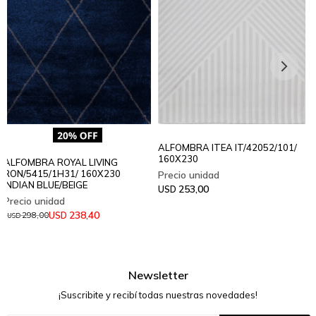
ALFOMBRA ITEA IT/42052/101/
160X230
ALFOMBRA ROYAL LIVING
RON/5415/1H31/ 160X230
INDIAN BLUE/BEIGE
253,00
USD
238,40
USD
298,00
USD
Newsletter
¡Suscribite y recibí todas nuestras novedades!