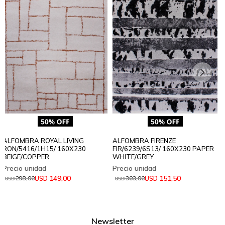
ALFOMBRA ROYAL LIVING
ALFOMBRA FIRENZE
RON/5416/1H15/ 160X230
FIR/6239/6S13/ 160X230 PAPER
BEIGE/COPPER
WHITE/GREY
149,00
151,50
USD
USD
298,00
303,00
USD
USD
Newsletter