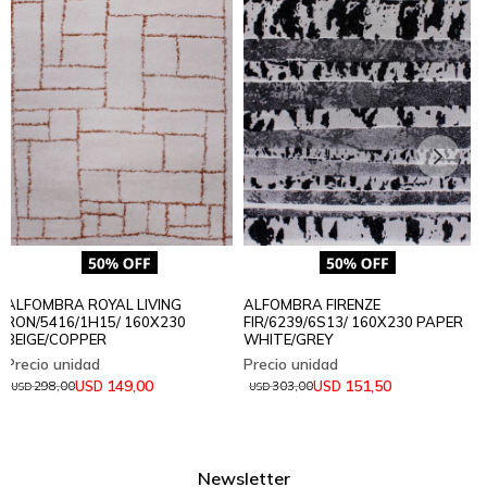
ALFOMBRA ROYAL LIVING
ALFOMBRA FIRENZE
RON/5416/1H15/ 160X230
FIR/6239/6S13/ 160X230 PAPER
BEIGE/COPPER
WHITE/GREY
149,00
151,50
USD
USD
298,00
303,00
USD
USD
Newsletter