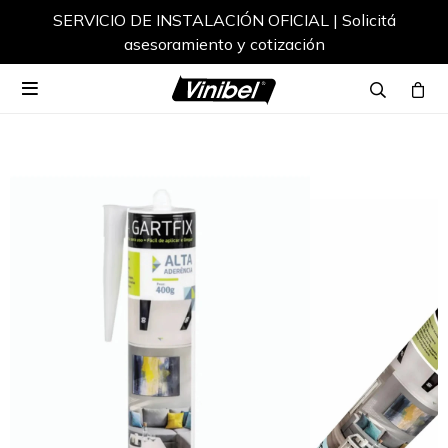
SERVICIO DE INSTALACIÓN OFICIAL | Solicitá
asesoramiento y cotización
