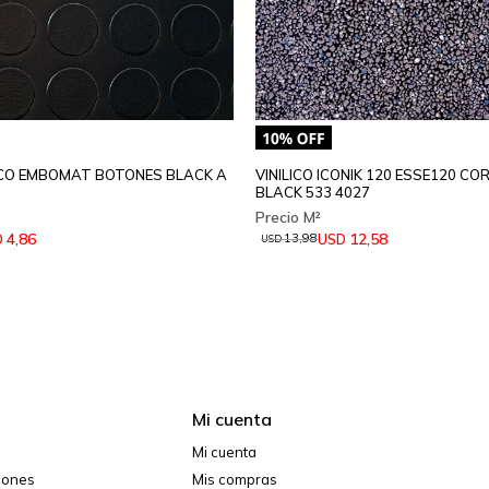
LICO EMBOMAT BOTONES BLACK A
VINILICO ICONIK 120 ESSE120 CO
BLACK 533 4027
4,86
12,58
D
USD
13,98
USD
Mi cuenta
Mi cuenta
ciones
Mis compras