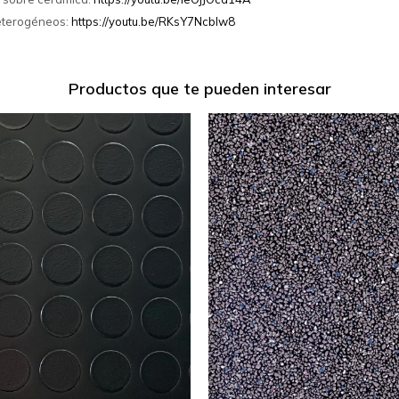
Heterogéneos:
https://youtu.be/RKsY7Ncblw8
Productos que te pueden interesar