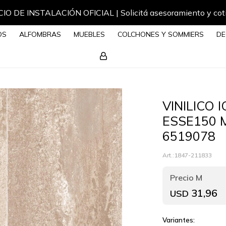
IO DE INSTALACIÓN OFICIAL | Solicitá asesoramiento y cot
OS
ALFOMBRAS
MUEBLES
COLCHONES Y SOMMIERS
DE
VINILICO 
ESSE150 
6519078
1847-211833
31,96
USD
Variantes: