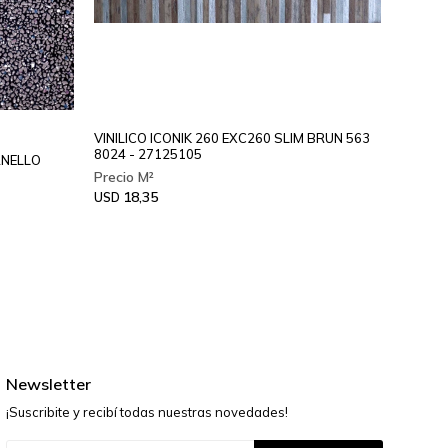
VINILICO ICONIK 260 EXC260 SLIM BRUN 563
VINILI
8024 - 27125105
582 91
RNELLO
18,35
19
USD
USD
Newsletter
¡Suscribite y recibí todas nuestras novedades!