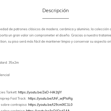
Descripción
edad de patrones clásicos de madera, cerámica y aluminio, la colección d
porta un gran valor sin comprometer el diseño. Gracias a nuestro tratamie
tion, su piso será más fácil de mantener limpio y conservar su aspecto ori
ndard: 35x2m
dencial
ies Tarkett:
https://youtu.be/ZeD-HA1tjlY
niprep Fast Track:
https://youtu.be/UhF_wJPIoRg
 sobre contrapiso:
https://youtu.be/t29cmlXC1L0
i sobre cerámica:
https://youtu.be/IeOjJOcd14A