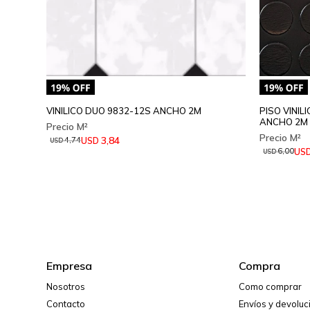
VINILICO DUO 9832-12S ANCHO 2M
PISO VINI
ANCHO 2M
3,84
USD
4,74
USD
US
6,00
USD
Empresa
Compra
Nosotros
Como comprar
Contacto
Envíos y devolu