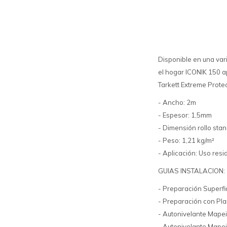
Disponible en una vari
el hogar ICONIK 150 a
Tarkett Extreme Protec
- Ancho: 2m
- Espesor: 1,5mm
- Dimensión rollo sta
- Peso: 1,21 kg/m²
- Aplicación: Uso resi
GUIAS INSTALACION:
- Preparación Superfic
- Preparación con Pla
- Autonivelante Mapei
- Autonivelante Mape